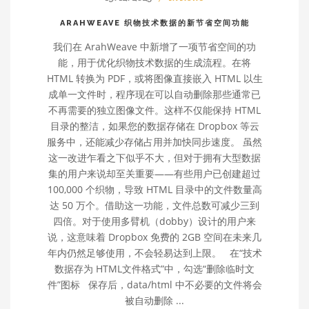
ARAHWEAVE 织物技术数据的新节省空间功能
我们在 ArahWeave 中新增了一项节省空间的功
能，用于优化织物技术数据的生成流程。在将
HTML 转换为 PDF，或将图像直接嵌入 HTML 以生
成单一文件时，程序现在可以自动删除那些通常已
不再需要的独立图像文件。这样不仅能保持 HTML
目录的整洁，如果您的数据存储在 Dropbox 等云
服务中，还能减少存储占用并加快同步速度。 虽然
这一改进乍看之下似乎不大，但对于拥有大型数据
集的用户来说却至关重要——有些用户已创建超过
100,000 个织物，导致 HTML 目录中的文件数量高
达 50 万个。借助这一功能，文件总数可减少三到
四倍。对于使用多臂机（dobby）设计的用户来
说，这意味着 Dropbox 免费的 2GB 空间在未来几
年内仍然足够使用，不会轻易达到上限。 在“技术
数据存为 HTML文件格式”中，勾选“删除临时文
件”图标 保存后，data/html 中不必要的文件将会
被自动删除 ...