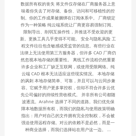
数据所有权的丧失 将文件仅存储在厂商服务器上意
味着你失去了对存储、备份、访问和可移植性的控
制。你的工作成果被捆绑在订阅体系中。 厂商锁定
作为一种策略 纯云端系统让厂商更容易强制订阅、
限制导出、削弱互操作性，并推送不受欢迎的更
新。更换工具几乎变得不可能。 安全与隐私风险 工
程文件往往包含敏感或受监管的信息。有些行业在
法律上无法使用第三方服务器，但许多 CAD 厂商仍
然忽视本地存储的重要性。 离线工作流程仍然重要
许多企业和工厂缺乏互联网，或使用受限网络。纯
云端 CAD 根本无法适应这些现实情况。 本地存储
的讽刺 本地存储简单、可靠，并且可以与云同步兼
容。它赋予用户更多掌控权，但却不符合许多云优
先公司偏好的持续性营收模式。 并非所有公司都随
波逐流。Arahne 选择了不同的道路。我们优先保
障本地数据所有权，而我们的隐私与使用政策明确
指出：用户对自己的文件拥有完全控制权，不会被
强迫使用远程存储。对云的依赖不是必然，而是一
种商业选择，而我们选择站在用户这一边。 ...