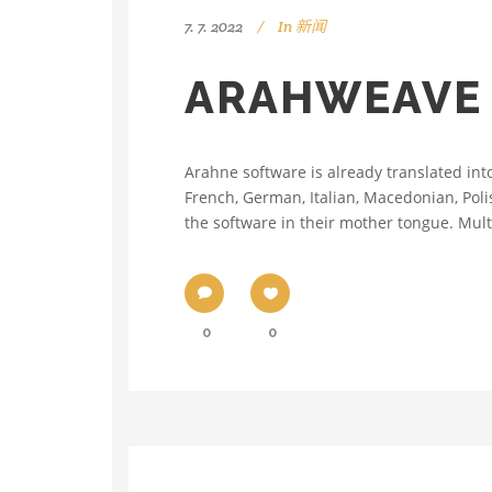
7. 7. 2022
In
新闻
ARAHWEA
Arahne software is already translated into
French, German, Italian, Macedonian, Polis
the software in their mother tongue. Multi
0
0