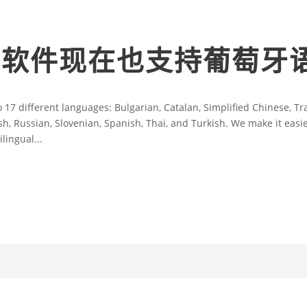
VE 软件现在也支持葡萄牙
 17 different languages: Bulgarian, Catalan, Simplified Chinese, Tra
h, Russian, Slovenian, Spanish, Thai, and Turkish. We make it easie
lingual...