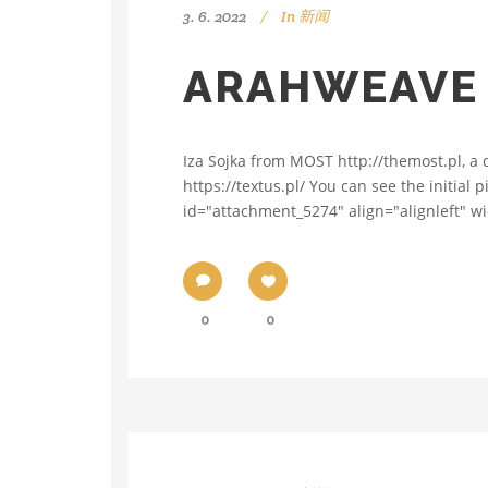
3. 6. 2022
In
新闻
ARAHWEAV
Iza Sojka from MOST http://themost.pl, a 
https://textus.pl/ You can see the initial
id="attachment_5274" align="alignleft" w
0
0