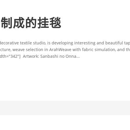
E 制成的挂毯
decorative textile studio, is developing interesting and beautiful 
 picture, weave selection in ArahWeave with fabric simulation, and t
idth="342"] Artwork: Sanbashi no Onna...