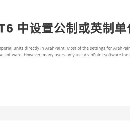
INT6 中设置公制或英制单
rial units directly in ArahPaint. Most of the settings for ArahPain
ave software. However, many users only use ArahPaint software in