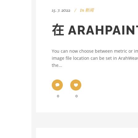
15. 7. 2022
In
新闻
在 ARAHPA
You can now choose between metric or impe
image file location can be set in ArahWe
the...
0
0